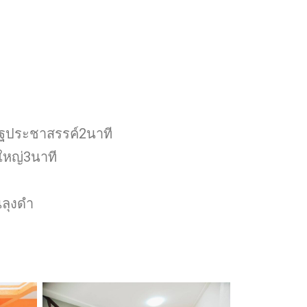
ัฐประชาสรรค์2นาที
ใหญ่3นาที
ลุงดำ