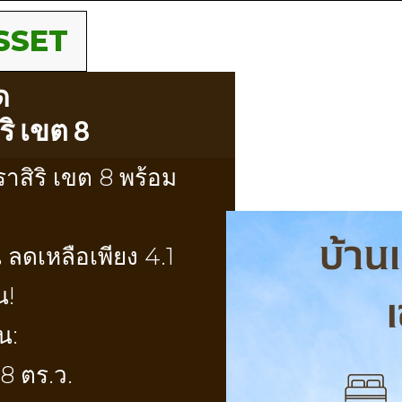
SSET
ด
ิ เขต 8
าสิริ เขต 8 พร้อม
ลดเหลือเพียง 4.1
น!
น:
38 ตร.ว.