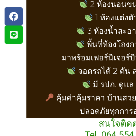
2 ห้องนอนข
1 ห้องแต่งตั
3 ห้องน้ำสะอ
พื้นที่ห้องโถง
มาพร้อมเฟอร์นิเจอร์บ
จอดรถได้ 2 คัน
มี รปภ. ดูแล
คุ้มค่าคุ้มราคา บ้านสว
ปลอดภัยทุกการอย
สนใจติดต
Tel..064 554