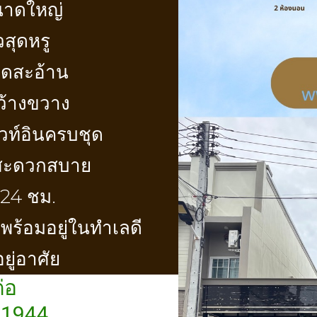
นาดใหญ่
วสุดหรู
าดสะอ้าน
กว้างขวาง
ิวท์อินครบชุด
 สะดวกสบาย
 24 ชม.
ยพร้อมอยู่ในทำเลดี
ู่อาศัย
่อ
 1944